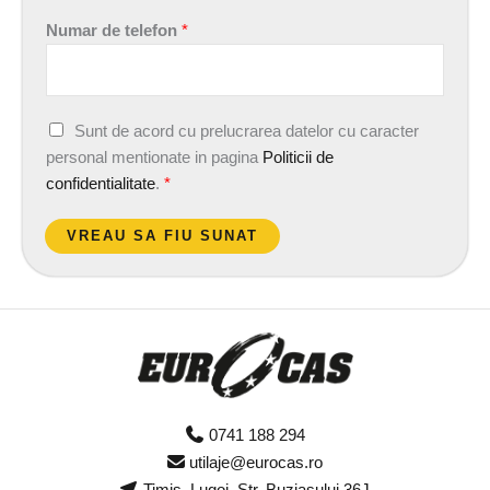
Numar de telefon
*
A
Sunt de acord cu prelucrarea datelor cu caracter
c
personal mentionate in pagina
Politicii de
o
confidentialitate
.
*
r
d
VREAU SA FIU SUNAT
G
D
P
R
*
0741 188 294
utilaje@eurocas.ro