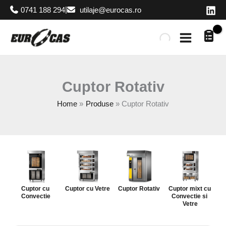
Skip
|
0741 188 294
utilaje@eurocas.ro
to
content
Cuptor Rotativ
Home
Produse
Cuptor Rotativ
Cuptor cu 
Cuptor cu Vetre
Cuptor Rotativ
Cuptor mixt cu 
Convectie
Convectie si 
Vetre