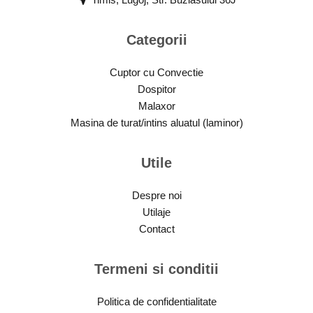
Timis, Lugoj, Str. Buziasului 36J
Categorii
Cuptor cu Convectie
Dospitor
Malaxor
Masina de turat/intins aluatul (laminor)
Utile
Despre noi
Utilaje
Contact
Termeni si conditii
Politica de confidentialitate