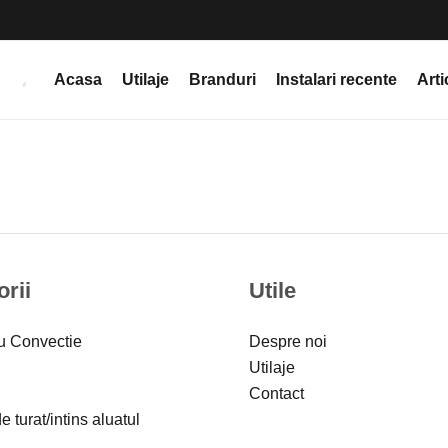
Acasa
Utilaje
Branduri
Instalari recente
Arti
rii
Utile
u Convectie
Despre noi
Utilaje
Contact
 turat/intins aluatul