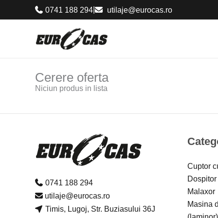
Skip
|
0741 188 294
utilaje@eurocas.ro
to
content
Cerere oferta
Niciun produs in lista
Catego
Cuptor c
Dospitor
0741 188 294
Malaxor
utilaje@eurocas.ro
Masina de
Timis, Lugoj, Str. Buziasului 36J
(laminor)