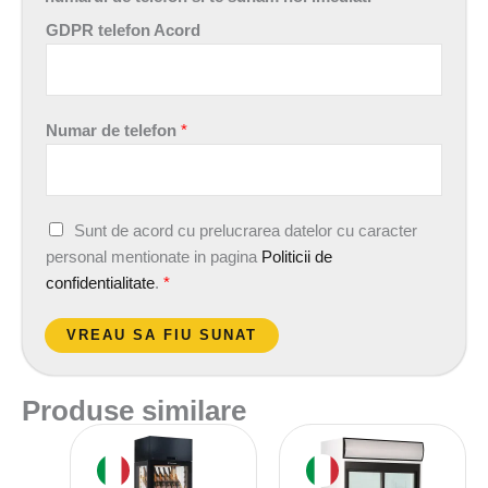
GDPR telefon Acord
Numar de telefon
*
A
Sunt de acord cu prelucrarea datelor cu caracter
c
personal mentionate in pagina
Politicii de
o
confidentialitate
.
*
r
d
VREAU SA FIU SUNAT
G
D
Produse similare
P
R
*