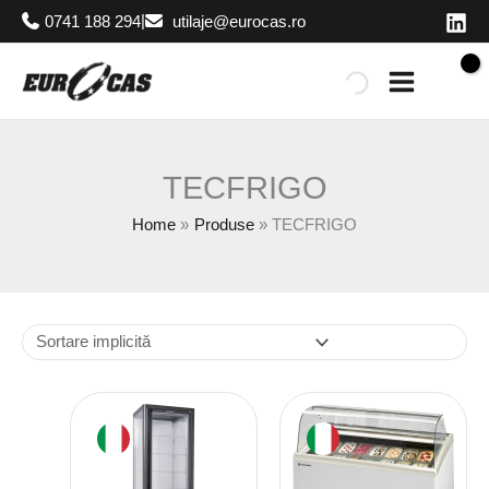
Skip
|
0741 188 294
utilaje@eurocas.ro
to
content
TECFRIGO
Home
Produse
TECFRIGO