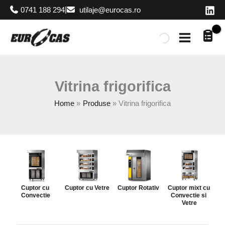
Skip
|
0741 188 294
utilaje@eurocas.ro
to
content
Vitrina frigorifica
Home
Produse
Vitrina frigorifica
Cuptor cu 
Cuptor cu Vetre
Cuptor Rotativ
Cuptor mixt cu 
Convectie
Convectie si 
Vetre