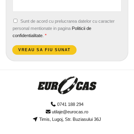
A
Sunt de acord cu prelucrarea datelor cu caracter
c
personal mentionate in pagina
Politicii de
o
confidentialitate
.
*
r
d
VREAU SA FIU SUNAT
G
D
P
R
*
0741 188 294
utilaje@eurocas.ro
Timis, Lugoj, Str. Buziasului 36J