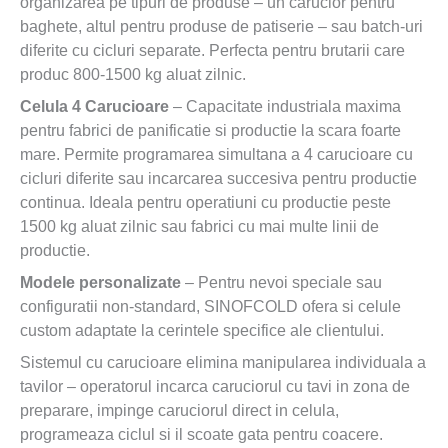
organizarea pe tipuri de produse – un carucior pentru
baghete, altul pentru produse de patiserie – sau batch-uri
diferite cu cicluri separate. Perfecta pentru brutarii care
produc 800-1500 kg aluat zilnic.
Celula 4 Carucioare
– Capacitate industriala maxima
pentru fabrici de panificatie si productie la scara foarte
mare. Permite programarea simultana a 4 carucioare cu
cicluri diferite sau incarcarea succesiva pentru productie
continua. Ideala pentru operatiuni cu productie peste
1500 kg aluat zilnic sau fabrici cu mai multe linii de
productie.
Modele personalizate
– Pentru nevoi speciale sau
configuratii non-standard, SINOFCOLD ofera si celule
custom adaptate la cerintele specifice ale clientului.
Sistemul cu carucioare elimina manipularea individuala a
tavilor – operatorul incarca caruciorul cu tavi in zona de
preparare, impinge caruciorul direct in celula,
programeaza ciclul si il scoate gata pentru coacere.