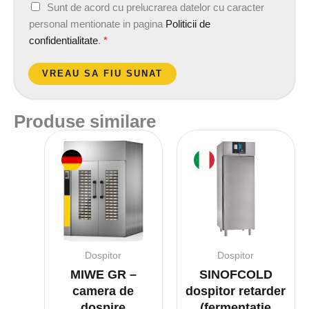
A
Sunt de acord cu prelucrarea datelor cu caracter
c
personal mentionate in pagina
Politicii de
o
confidentialitate
.
*
r
d
VREAU SA FIU SUNAT
G
D
Produse similare
P
R
*
Dospitor
Dospitor
MIWE GR –
SINOFCOLD
camera de
dospitor retarder
dospire
(fermentatie