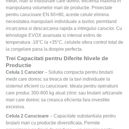
medii, mari si industriale care doresc eficienta maxima in
manipularea volumelor mari de productie. Proiectate
pentru carucioare EN 60×80, aceste celule elimina
necesitatea manipularii individuale a tavilor, permitand
incarcarea si descarcarea rapida a intregului carucior. Cu
tehnologie EVOX avansata si interval extins de
temperatura -18°C la +35°C, celulele ofera control total de
la congelare pana la dospire perfecta.
Trei Capacitati pentru Diferite Nivele de
Productie
Celula 1 Carucior
– Solutia compacta pentru brutarii
medii care doresc sa treaca de la tavi individuale la
sistemul eficient cu carucioare. Ideala pentru operatiuni
care produc 300-800 kg aluat zilnic sau brutarii artizanale
mari care doresc sa creasca eficienta fara investitie
excesiva.
Celula 2 Carucioare
– Capacitate substantiala pentru
brutarii mari cu productie diversificata. Permite