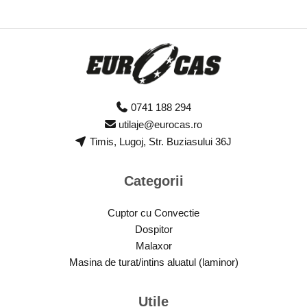
0741 188 294
utilaje@eurocas.ro
Timis, Lugoj, Str. Buziasului 36J
Categorii
Cuptor cu Convectie
Dospitor
Malaxor
Masina de turat/intins aluatul (laminor)
Utile