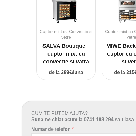
Cuptor mixt cu Convectie si
Cuptor mixt cu 
Vetre
Vetr
SALVA Boutique –
MIWE Back
cuptor mixt cu
cuptor cu 
convectie si vatra
si ve
de la 289€/luna
de la 315
CUM TE PUTEM AJUTA?
Suna-ne chiar acum la 0741 188 294 sau lasa-n
Numar de telefon
*