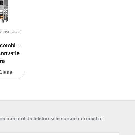
Convectie si
e
combi –
convetie
tre
€/luna
e numarul de telefon si te sunam noi imediat.