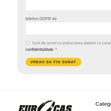
telefon GDPR de
A
Sunt de acord cu prelucrarea datelor cu cara
c
confidentialitate
.
*
o
r
VREAU SA FIU SUNAT
d
G
D
P
R
*
Catego