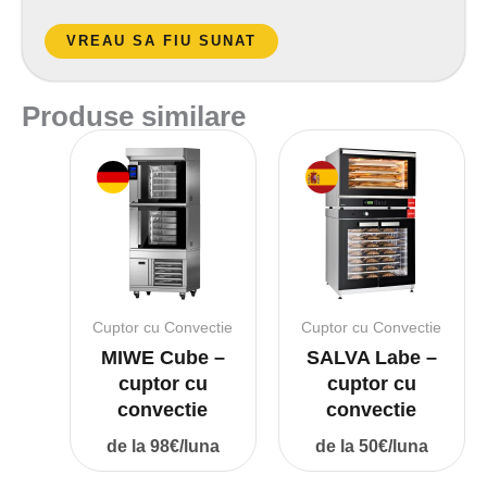
r
d
VREAU SA FIU SUNAT
G
D
Produse similare
P
R
*
Cuptor cu Convectie
Cuptor cu Convectie
MIWE Cube –
SALVA Labe –
cuptor cu
cuptor cu
convectie
convectie
de la 98€/luna
de la 50€/luna