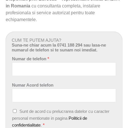
in Romania
cu consultanta completa, instalare
profesionala si service autorizat pentru toate
echipamentele.
CUM TE PUTEM AJUTA?
Suna-ne chiar acum la 0741 188 294 sau lasa-ne
numarul de telefon si te sunam noi imediat.
Numar de telefon
*
Numar Acord telefon
A
Sunt de acord cu prelucrarea datelor cu caracter
c
personal mentionate in pagina
Politicii de
o
confidentialitate
.
*