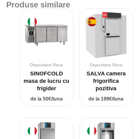
Produse similare
P
R
*
Depozitare Rece
Depozitare Rece
SINOFCOLD
SALVA camera
masa de lucru cu
frigorifica
frigider
pozitiva
de la 50€/luna
de la 199€/luna