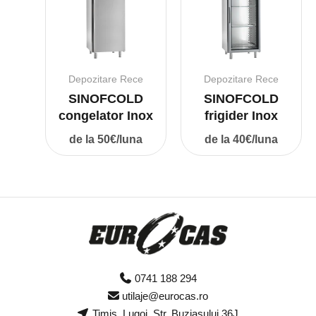
Depozitare Rece
Depozitare Rece
SINOFCOLD
SINOFCOLD
congelator Inox
frigider Inox
de la 50€/luna
de la 40€/luna
0741 188 294
utilaje@eurocas.ro
Timis, Lugoj, Str. Buziasului 36J