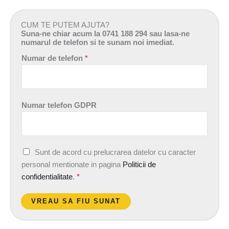
CUM TE PUTEM AJUTA?
Suna-ne chiar acum la 0741 188 294 sau lasa-ne
numarul de telefon si te sunam noi imediat.
Numar de telefon
*
Numar telefon GDPR
A
Sunt de acord cu prelucrarea datelor cu caracter
c
personal mentionate in pagina
Politicii de
o
confidentialitate
.
*
r
d
VREAU SA FIU SUNAT
G
D