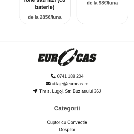
folie sau lazi (cu
de la 98€/luna
baterie)
de la 285€/luna
0741 188 294
utilaje@eurocas.ro
Timis, Lugoj, Str. Buziasului 36J
Categorii
Cuptor cu Convectie
Dospitor