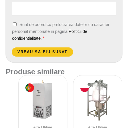
A
Sunt de acord cu prelucrarea datelor cu caracter
c
personal mentionate in pagina
Politicii de
o
confidentialitate
.
*
r
d
VREAU SA FIU SUNAT
G
D
Produse similare
P
R
*
Alte Utilaje
Alte Utilaje