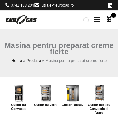
Skip
|
0741 188 294
utilaje@eurocas.ro
to
content
Masina pentru preparat creme
fierte
Home
Produse
Masina pentru preparat creme fierte
Cuptor cu 
Cuptor cu Vetre
Cuptor Rotativ
Cuptor mixt cu 
Convectie
Convectie si 
Vetre