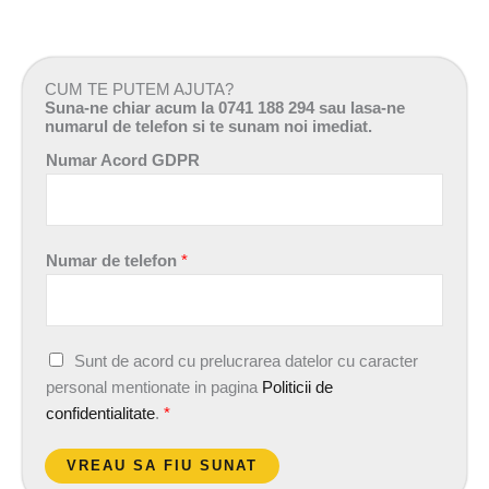
CUM TE PUTEM AJUTA?
Suna-ne chiar acum la 0741 188 294 sau lasa-ne
numarul de telefon si te sunam noi imediat.
Numar Acord GDPR
Numar de telefon
*
A
Sunt de acord cu prelucrarea datelor cu caracter
c
personal mentionate in pagina
Politicii de
o
confidentialitate
.
*
r
d
VREAU SA FIU SUNAT