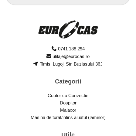
G
D
P
R
*
0741 188 294
utilaje@eurocas.ro
Timis, Lugoj, Str. Buziasului 36J
Categorii
Cuptor cu Convectie
Dospitor
Malaxor
Masina de turat/intins aluatul (laminor)
Utile