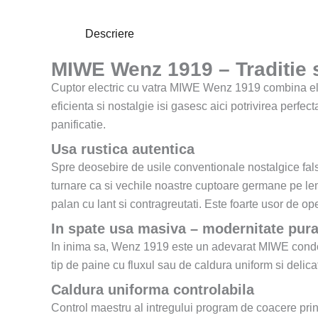
Descriere
MIWE Wenz 1919 – Traditie 
Cuptor electric cu vatra MIWE Wenz 1919 combina elega
eficienta si nostalgie isi gasesc aici potrivirea perf
panificatie.
Usa rustica autentica
Spre deosebire de usile conventionale nostalgice fal
turnare ca si vechile noastre cuptoare germane pe lemn
palan cu lant si contragreutati. Este foarte usor de op
In spate usa masiva – modernitate pur
In inima sa, Wenz 1919 este un adevarat MIWE condo 
tip de paine cu fluxul sau de caldura uniform si delicat
Caldura uniforma controlabila
Control maestru al intregului program de coacere prin 