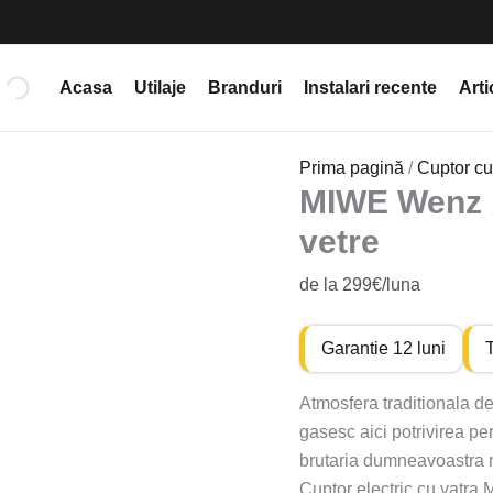
Cantitate
MIWE
Wenz
Acasa
Utilaje
Branduri
Instalari recente
Arti
1919
-
cuptor
Prima pagină
/
Cuptor cu
vintage
MIWE Wenz 1
cu
vetre
vetre
de la 299€/luna
Garantie 12 luni
T
Atmosfera traditionala de
gasesc aici potrivirea pe
brutaria dumneavoastra re
Cuptor electric cu vatra