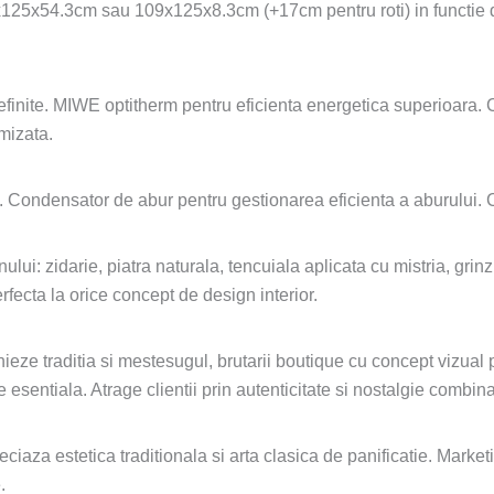
25x54.3cm sau 109x125x8.3cm (+17cm pentru roti) in functie de 
inite. MIWE optitherm pentru eficienta energetica superioara. 
imizata.
Condensator de abur pentru gestionarea eficienta a aburului. Car
ui: zidarie, piatra naturala, tencuiala aplicata cu mistria, grinz
fecta la orice concept de design interior.
nieze traditia si mestesugul, brutarii boutique cu concept vizual 
 esentiala. Atrage clientii prin autenticitate si nostalgie comb
ciaza estetica traditionala si arta clasica de panificatie. Marke
.