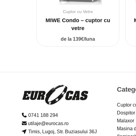
Cuptor cu Vetre
MIWE Condo – cuptor cu
vetre
de la 139€/luna
Catego
Cuptor c
Dospitor
0741 188 294
Malaxor
utilaje@eurocas.ro
Masina de
Timis, Lugoj, Str. Buziasului 36J