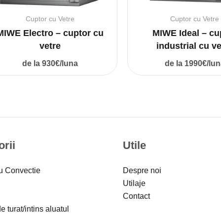
Cuptor cu Vetre
Cuptor cu Vetre
MIWE Electro – cuptor cu
MIWE Ideal – cu
vetre
industrial cu ve
de la 930€/luna
de la 1990€/lun
rii
Utile
u Convectie
Despre noi
Utilaje
Contact
 turat/intins aluatul