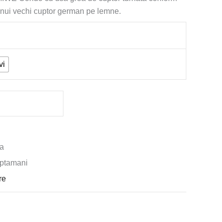
unui vechi cuptor german pe lemne.
vi
ia
aptamani
re