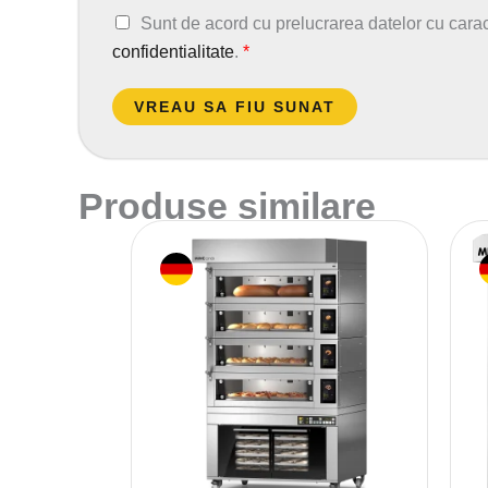
A
Sunt de acord cu prelucrarea datelor cu cara
c
confidentialitate
.
*
o
r
VREAU SA FIU SUNAT
d
G
D
Produse similare
P
R
*