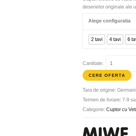
desenelor originale ale 
2 tavi
4 tavi
6 ta
CERE OFERTA
Tara de origine: German
Termen de livrare: 7-9 s
Categorie:
Cuptor cu Vet