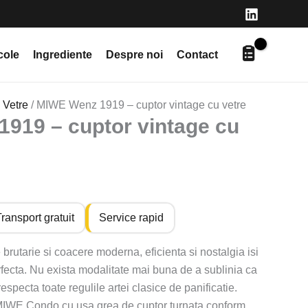
cole
Ingrediente
Despre noi
Contact
 Vetre
/ MIWE Wenz 1919 – cuptor vintage cu vetre
919 – cuptor vintage cu
ransport gratuit
Service rapid
 brutarie si coacere moderna, eficienta si nostalgia isi
rfecta. Nu exista modalitate mai buna de a sublinia ca
specta toate regulile artei clasice de panificatie.
 MIWE Condo cu usa grea de cuptor turnata conform