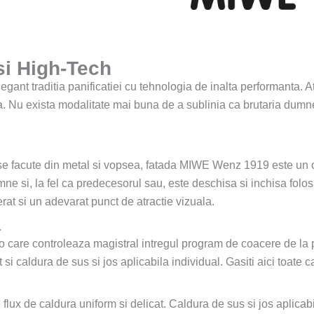
si High-Tech
nt traditia panificatiei cu tehnologia de inalta performanta. A
ecta. Nu exista modalitate mai buna de a sublinia ca brutaria dumn
se facute din metal si vopsea, fatada MIWE Wenz 1919 este un o
e si, la fel ca predecesorul sau, este deschisa si inchisa folosin
erat si un adevarat punct de atractie vizuala.
a
care controleaza magistral intregul program de coacere de la p
 si caldura de sus si jos aplicabila individual. Gasiti aici toate 
flux de caldura uniform si delicat. Caldura de sus si jos aplicabi